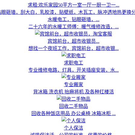
求租:欢乐家园50平方一室一厅一厨一卫一...
水暖电工，钻眼砸墙，...
二十六年的水暖工师傅：暖气维修改造，...
宾馆前台，超市收银员...
想找一个夜班工作，宾馆前台，超市收银...
求职电工
专业维修电路，灯具，开关插座安装，水...
专业搬家
背冰箱 洗衣机 抬麻将机 及各种扛楼活
回收二手物品
回收各种饭店用品 办公桌椅 冰箱冰柜 ...
个人保洁