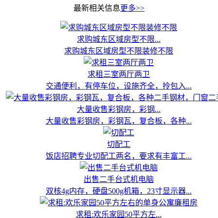
最新相关信息
更多>>
求购城东区域房型不限...
求购城东区域房型不限装修不限
求租三室两厅两卫
交通便利，有停车位，设施齐全，拎包入...
大量收售彩钢房，彩钢...
大量收售彩钢房，彩钢瓦，复合板，各种...
切配工
饭店招聘专业切配工两名，要求有丰富工...
出售二手台式机电脑
双核4g内存，硬盘500g机箱，23寸显示器...
求租:欢乐家园50平方左...