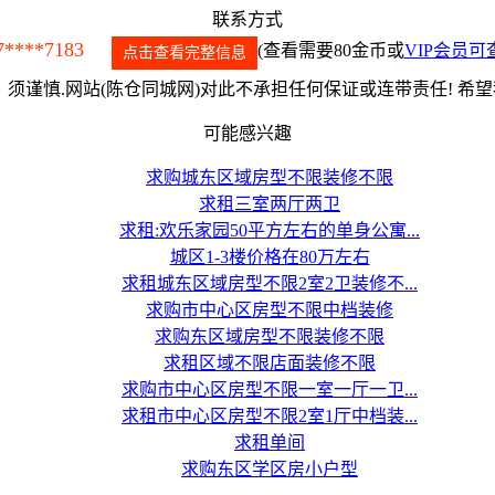
联系方式
7****7183
(查看需要80金币或
VIP会员可
点击查看完整信息
须谨慎.网站(陈仓同城网)对此不承担任何保证或连带责任! 希
可能感兴趣
求购城东区域房型不限装修不限
求租三室两厅两卫
求租:欢乐家园50平方左右的单身公寓...
城区1-3楼价格在80万左右
求租城东区域房型不限2室2卫装修不...
求购市中心区房型不限中档装修
求购东区域房型不限装修不限
求租区域不限店面装修不限
求购市中心区房型不限一室一厅一卫...
求租市中心区房型不限2室1厅中档装...
求租单间
求购东区学区房小户型