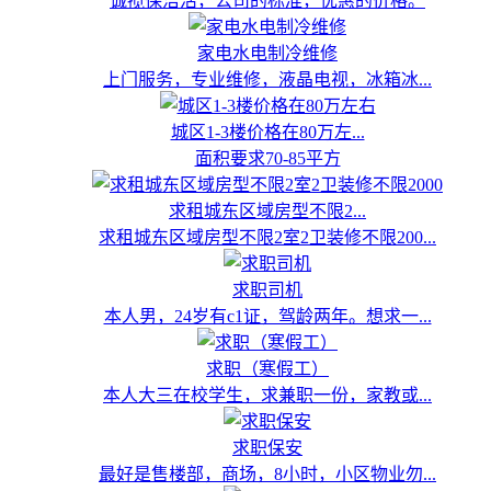
诚揽保洁活，公司的标准，优惠的价格。
家电水电制冷维修
上门服务，专业维修，液晶电视，冰箱冰...
城区1-3楼价格在80万左...
面积要求70-85平方
求租城东区域房型不限2...
求租城东区域房型不限2室2卫装修不限200...
求职司机
本人男，24岁有c1证，驾龄两年。想求一...
求职（寒假工）
本人大三在校学生，求兼职一份，家教或...
求职保安
最好是售楼部，商场，8小时，小区物业勿...