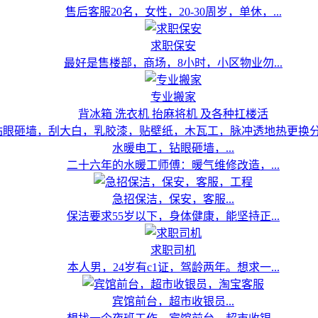
售后客服20名，女性，20-30周岁，单休，...
求职保安
最好是售楼部，商场，8小时，小区物业勿...
专业搬家
背冰箱 洗衣机 抬麻将机 及各种扛楼活
水暖电工，钻眼砸墙，...
二十六年的水暖工师傅：暖气维修改造，...
急招保洁，保安，客服...
保洁要求55岁以下，身体健康，能坚持正...
求职司机
本人男，24岁有c1证，驾龄两年。想求一...
宾馆前台，超市收银员...