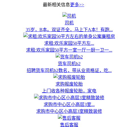
最新相关信息
更多>>
司机
35岁，B本。双证齐全，马上下A本！有跑...
求租:欢乐家园50平方左...
求租:欢乐家园50平方一室一厅一厨一卫一...
货车司机b2
招聘货车司机b2数名，带从业资格证，吃...
求购报废轮胎
上门收各种报废轮胎，家电
求购市中心区小高层3室...
求购市中心区小高层3室精致装修
售后客服