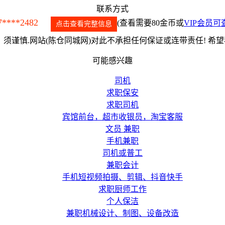
联系方式
7****2482
(查看需要80金币或
VIP会员可
点击查看完整信息
须谨慎.网站(陈仓同城网)对此不承担任何保证或连带责任! 希
可能感兴趣
司机
求职保安
求职司机
宾馆前台，超市收银员，淘宝客服
文员 兼职
手机兼职
司机或普工
兼职会计
手机短视频拍摄、剪辑、抖音快手
求职厨师工作
个人保洁
兼职机械设计、制图、设备改造