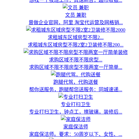
想找一个夜班工作，宾馆前台，超市收银...
文员 兼职
曾做企业官网，阿里 淘宝代运营及网格销...
求租城东区域房型不限2...
求租城东区域房型不限2室2卫装修不限200...
求购区域不限不限房型...
求购区域不限不限房型不限两室一厅简单...
跑腿代驾，代购送餐
帮你送服务，跑腿帮您送服务：同城速递...
专业打扫卫生
专业打扫卫生，钟点工，擦玻璃，装修后...
家庭保洁师
家庭保洁师。要求：50周岁以下、女性、...